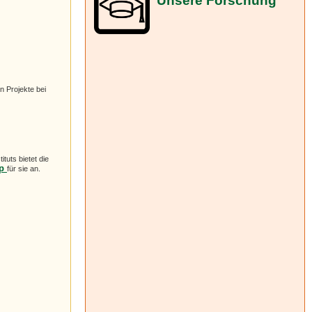
Unsere Forschung
n Projekte bei
tuts bietet die
op
für sie an.