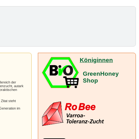
Königinnen
GreenHoney
Shop
Bereich der
nenzucht, autark
 praktischen
Zitat steht
 Generation im