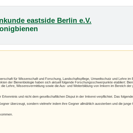
enkunde eastside Berlin e.V.
Honigbienen
Körperschaft für Wissenschaft und Forschung, Landschaftspflege, Umweltschutz und Lehre im 
ten der Bienenbiologie haben sich aktuell folgende Forschungsschwerpunkte etabliert: Bie
t die Lehre, Wissensvermittlung sowie die Aus- und Weiterbildung von Imkern im Bereich der
rkenntnis und nicht dem gesellschaftlichen Disput in der Imkerei verpflichtet. Das folgende 
re Gegner überzeugt, sondern vielmehr indem ihre Gegner allmählich aussterben und die junge
llkommen.