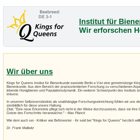
Institut für Bien
Wir erforschen 
Wir über uns
Kings for Queens Institut für Bienenkunde eastside Berlin e.V.ist eine gemeinnützige 
Bienenkunde. Aus dem Bereich der praxisorientierten Forschung zu verschiedenen Aspek
lebende Honigbienen und Populationsdynamik. Ein weiterer Schwerpunkt des Instituts is
Imkerei.
In unserem Selbstverständnis als unabhängige Forschungseinrichtung fühlen wir uns der E
sinnbildlich für diese unsere Haltung.
Zitat: "Eine neue Erkenntnis pflegt sich nicht in der Weise durchzusetzen, dass sie ih
Geiste des Fortschritts heranwächst." -
Max Planck
Wie dem auch sei - Kritiker wie Befürworter - ihr seid bei "Kings for Queens" herzlich wi
Dr. Frank Mallwitz